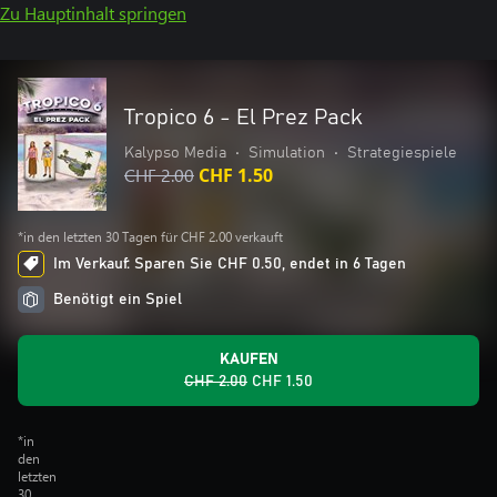
Zu Hauptinhalt springen
Tropico 6 - El Prez Pack
Kalypso Media
•
Simulation
•
Strategiespiele
CHF 2.00
CHF 1.50
*in den letzten 30 Tagen für CHF 2.00 verkauft
Im Verkauf: Sparen Sie CHF 0.50, endet in 6 Tagen
Benötigt ein Spiel
KAUFEN
CHF 2.00
CHF 1.50
*in
den
letzten
30