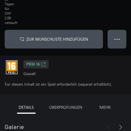
Tagen
für
CHF
2.00
verkauft
ZUR WUNSCHLISTE HINZUFÜGEN
● ● ●
PEGI 16
Gewalt
Für diesen Inhalt ist ein Spiel erforderlich (separat erhältlich).
DETAILS
ÜBERPRÜFUNGEN
MEHR
Galerie