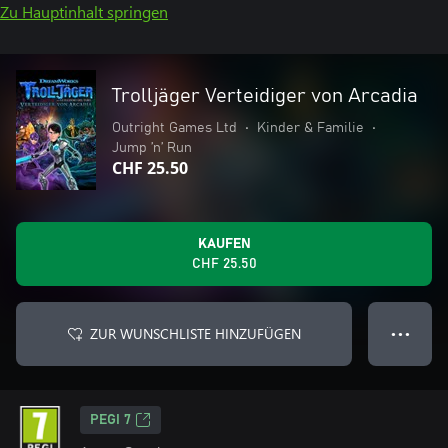
Zu Hauptinhalt springen
Trolljäger Verteidiger von Arcadia
Outright Games Ltd
•
Kinder & Familie
•
Jump ’n’ Run
CHF 25.50
KAUFEN
CHF 25.50
ZUR WUNSCHLISTE HINZUFÜGEN
● ● ●
PEGI 7