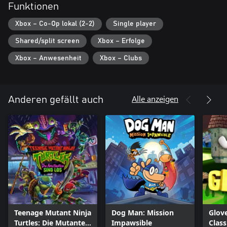
Funktionen
Xbox – Co-Op lokal (2-2)
Single player
Shared/split screen
Xbox – Erfolge
Xbox – Anwesenheit
Xbox – Clubs
Alle anzeigen
Anderen gefällt auch
Teenage Mutant Ninja
Dog Man: Mission
Glov
Turtles: Die Mutanten
Impawsible
Class