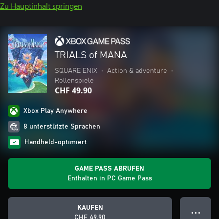
Zu Hauptinhalt springen
TRIALS of MANA
SQUARE ENIX
•
Action & adventure
•
Rollenspiele
CHF 49.90
Xbox Play Anywhere
8 unterstützte Sprachen
Handheld-optimiert
GAME PASS ABRUFEN
Enthalten in PC Game Pass
KAUFEN
● ● ●
CHF 49.90