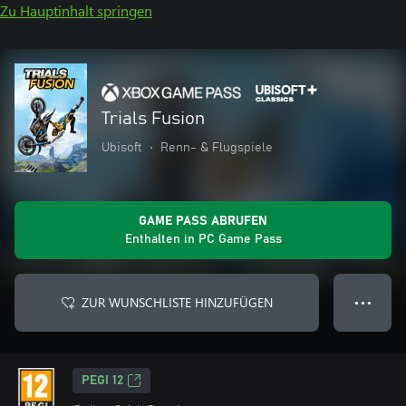
Zu Hauptinhalt springen
Trials Fusion
Ubisoft
•
Renn- & Flugspiele
GAME PASS ABRUFEN
Enthalten in PC Game Pass
ZUR WUNSCHLISTE HINZUFÜGEN
● ● ●
PEGI 12