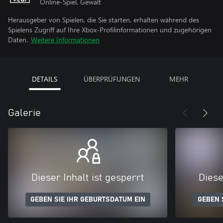
Online-Spiel, Gewalt
Herausgeber von Spielen, die Sie starten, erhalten während des
Spielens Zugriff auf Ihre Xbox-Profilinformationen und zugehörigen
Daten.
Weitere Informationen
DETAILS
ÜBERPRÜFUNGEN
MEHR
Galerie
Dieser Inhalt ist gesperrt
Diese
GEBEN SIE IHR GEBURTSDATUM EIN
GEBEN 