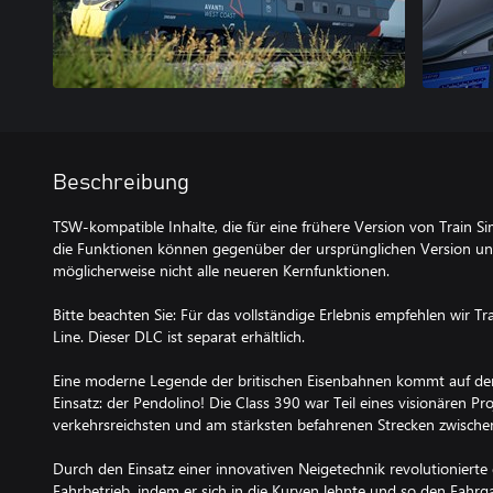
Beschreibung
TSW-kompatible Inhalte, die für eine frühere Version von Train S
die Funktionen können gegenüber der ursprünglichen Version un
möglicherweise nicht alle neueren Kernfunktionen.
Bitte beachten Sie: Für das vollständige Erlebnis empfehlen wir 
Line. Dieser DLC ist separat erhältlich.
Eine moderne Legende der britischen Eisenbahnen kommt auf de
Einsatz: der Pendolino! Die Class 390 war Teil eines visionären P
verkehrsreichsten und am stärksten befahrenen Strecken zwisch
Durch den Einsatz einer innovativen Neigetechnik revolutionierte
Fahrbetrieb, indem er sich in die Kurven lehnte und so den Fahr