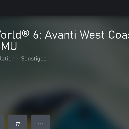
orld® 6: Avanti West Coa
EMU
lation
•
Sonstiges
● ● ●