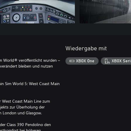
Wiedergabe mit
im World® veröffentlicht wurden –
XBOX One
XBOX Seri
verändert bleiben und nutzen
Train Sim World 5: West Coast Main
r West Coast Main Line zum
rojekts zur Überholung der
en London und Glasgow.
 der Class 390 Pendolino den
gastkomfort bei höheren