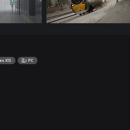
es X|S
PC