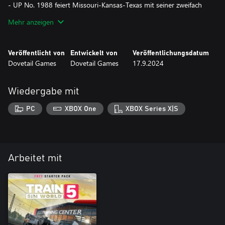
- UP No. 1988 feiert Missouri-Kansas-Texas mit seiner zweifach
roten Lackierung
Mehr anzeigen
- UP No. 1989 erinnert an die legendäre D&RGW in gelb-grauer
Lackierung
- UP no. 1995 hebt die Diversität der Chicago & North Western
Veröffentlicht von
Entwickelt von
Veröffentlichungsdatum
hervor
Dovetail Games
Dovetail Games
17.9.2024
- UP no. 1996 besticht durch die rot-orangenen „Daylight“-
Farben der Southern Pacific
Wiedergabe mit
Nutzen Sie diese Lackierungen in einer Auswahl von Szenarien
und vereinen Sie ihre Kräfte im Fahrplanmodus von Sherman Hill.
PC
XBOX One
XBOX Series X|S
Arbeitet mit