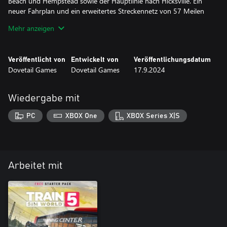
Beach und Hempstead sowie der Hauptlinie nach Hicksville. Ein
neuer Fahrplan und ein erweitertes Streckennetz von 57 Meilen
sorgen für ein viel interessanteres und realistischeres Erlebnis.
Mehr anzeigen
Die Strecke zeichnet sich durch einen neuen, volumetrischen
Himmel aus, den Wolken und Nebel sowie Schnee- und
Veröffentlicht von
Entwickelt von
Veröffentlichungsdatum
Regeneffekten so realistisch wie nur möglich machen. Dies
Dovetail Games
Dovetail Games
17.9.2024
verleiht der Stadt, die niemals schläft, eine neue Atmosphäre.
Wiedergabe mit
PC
XBOX One
XBOX Series X|S
Arbeitet mit