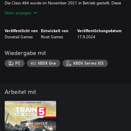
Die Class 484 wurde im November 2021 in Betrieb gestellt. Diese
aus 2 Wagen bestehenden Elektrotriebzüge behalten ihre
Mehr anzeigen
Untergrund-Seele bei, haben aber moderne Führerstände,
überarbeitete Innenausstattungen, digitale Zugzielanzeiger und
neue Zugspitzensignale.
Veröffentlicht von
Entwickelt von
Veröffentlichungsdatum
Dovetail Games
Rivet Games
17.9.2024
In Train Sim World 2 übernehmen Sie die Kontrolle über diesen
modernen Klassiker entlang der modernisierten Isle of Wight.
Fahren Sie nach Ryde und pendeln Sie nach Shanklin mit der
Wiedergabe mit
Class 484!
PC
XBOX One
XBOX Series X|S
Arbeitet mit