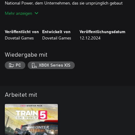
National Power, dem Unternehmen, das sie ursprünglich gebaut
hat und längst nicht mehr existiert.
Mehr anzeigen
Diese Wagen können mit der Class 66 von WCML oder mit jeder
anderen Class 66, die Sie besitzen, mit Freies Spiel und
Veröffentlicht von
Entwickelt von
Veröffentlichungsdatum
Dovetail Games
Dovetail Games
12.12.2024
Wiedergabe mit
PC
XBOX Series X|S
Arbeitet mit