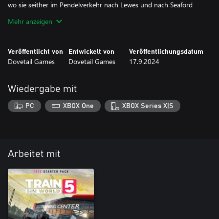
wo sie seither im Pendelverkehr nach Lewes und nach Seaford
eingesetzt werden und in den Hauptverkehrszeiten bis nach
Mehr anzeigen
Eastbourne fahren können. In 2021 sind die 313er die ältesten
Elektrotriebzüge im aktiven Dienst in Großbritannien.
Veröffentlicht von
Entwickelt von
Veröffentlichungsdatum
Noch immer zuverlässig unterwegs, ist das Design der 313
Dovetail Games
Dovetail Games
17.9.2024
unverwechselbar und Sie können sie jetzt in Train Sim World 2
Wiedergabe mit
PC
XBOX One
XBOX Series X|S
Arbeitet mit