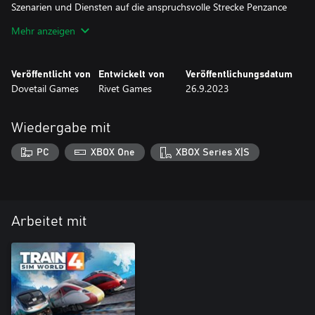
Szenarien und Diensten auf die anspruchsvolle Strecke Penzance
- St Austell. Erleben Sie die Jubilee Class in den Farben „BR
Mehr anzeigen
Maroon“ und „BR Black“ aus den 1950er Jahren, genau so, wie
sie in den letzten Jahren aussieht. Fahren Sie einen festlichen Zug,
geschmückt mit zauberhaften Lichtern! Mit dem
Veröffentlicht von
Entwickelt von
Veröffentlichungsdatum
Szenarioentwickler können Sie die Dampf-Railtour-Action auf jede
Dovetail Games
Rivet Games
26.9.2023
Strecke Ihrer Wahl bringen!
Wiedergabe mit
PC
XBOX One
XBOX Series X|S
Arbeitet mit