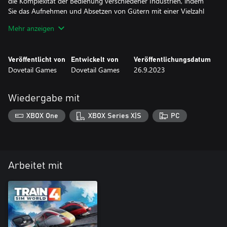
die Komplexität der Bedienung verschiedener Industrien, indem
Sie das Aufnehmen und Absetzen von Gütern mit einer Vielzahl
von Rangierbewegungen steuern. Egal ob Sie selbst fahren,
Mehr anzeigen
Passagier sind oder nur beobachten – Sie werden die geschäftige
Veröffentlicht von
Entwickelt von
Veröffentlichungsdatum
Dovetail Games
Dovetail Games
26.9.2023
Wiedergabe mit
XBOX One
XBOX Series X|S
PC
Arbeitet mit