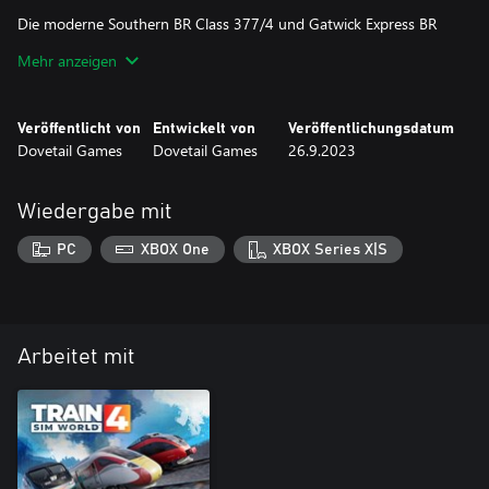
Die moderne Southern BR Class 377/4 und Gatwick Express BR
Class 387/2 bringen Pendler aus den südlichen Vororten
Mehr anzeigen
Londons und East Sussex schnell ins Stadtzentrum und sorgen
für einen durchgehenden Zugverkehr für Strandurlauber und
internationale Reisende.
Veröffentlicht von
Entwickelt von
Veröffentlichungsdatum
Dovetail Games
Dovetail Games
26.9.2023
Wiedergabe mit
PC
XBOX One
XBOX Series X|S
Arbeitet mit