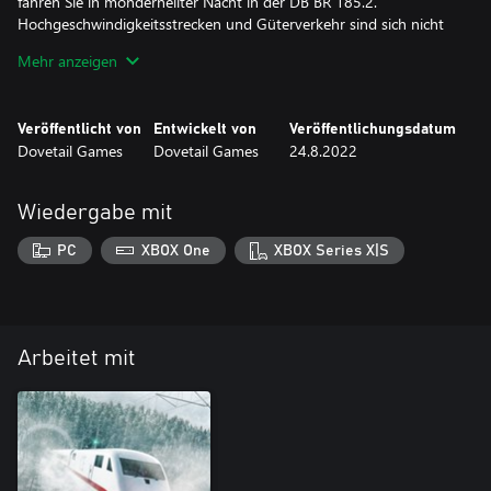
fahren Sie in monderhellter Nacht in der DB BR 185.2.
Hochgeschwindigkeitsstrecken und Güterverkehr sind sich nicht
fremd, denn der Güterverkehr findet sowohl in der Dämmerung
Mehr anzeigen
als auch am Tag statt. Entwickeln Sie Ihre Bremsfähigkeiten weiter
an Bord schwerer Güterzüge, während ICEs vorbeirasen.
Veröffentlicht von
Entwickelt von
Veröffentlichungsdatum
Dovetail Games
Dovetail Games
24.8.2022
Wiedergabe mit
PC
XBOX One
XBOX Series X|S
Arbeitet mit