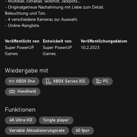
- Multiball, Extraball, Skillshot, Jackpots...
- Originalgetreue Nachahmung mit Liebe zum Detail,
Beleuchtung und Ton.
- 4 verschiedene Kameras zur Auswahl.
- Online-Rangliste.
Veröffentlicht von
Entwickelt von
Veröffentlichungsdatum
Super PowerUP
Super PowerUP
10.2.2023
Games
Games
Wiedergabe mit
XBOX One
XBOX Series X|S
PC
Handheld
Funktionen
4K Ultra HD
Single player
Variable Aktualisierungsrate
60 fps+