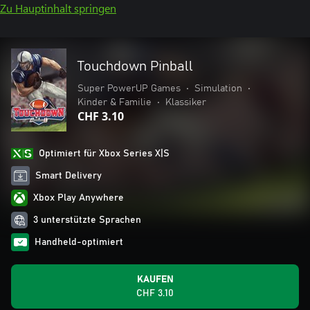
Zu Hauptinhalt springen
Touchdown Pinball
Super PowerUP Games
•
Simulation
•
Kinder & Familie
•
Klassiker
CHF 3.10
Optimiert für Xbox Series X|S
Smart Delivery
Xbox Play Anywhere
3 unterstützte Sprachen
Handheld-optimiert
KAUFEN
CHF 3.10