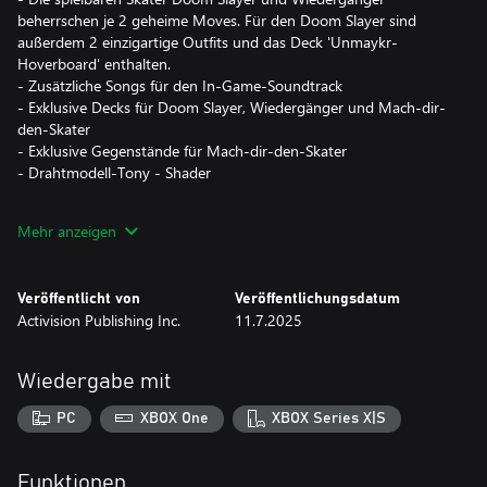
beherrschen je 2 geheime Moves. Für den Doom Slayer sind
außerdem 2 einzigartige Outfits und das Deck 'Unmaykr-
Hoverboard' enthalten.
- Zusätzliche Songs für den In-Game-Soundtrack
- Exklusive Decks für Doom Slayer, Wiedergänger und Mach-dir-
den-Skater
- Exklusive Gegenstände für Mach-dir-den-Skater
- Drahtmodell-Tony - Shader
Mit Tony Hawk's™ Pro Skater™ 3 + 4 feiert eine legendäre
Mehr anzeigen
Spielereihe ihr Comeback. Alles, was du an diesen Spielen so
geliebt hast, ist zurück, aber überarbeitet mit neuen Skatern,
neuen Parks, krasseren Tricks, ohrenbetäubender Musik und
Veröffentlicht von
Veröffentlichungsdatum
jeder Menge mehr.
Activision Publishing Inc.
11.7.2025
- Versammle deine alte Crew mit plattformübergreifendem
Online-Multiplayer* für bis zu 8 Skater in neuen und neu
Wiedergabe mit
aufgelegten Spielmodi.
- Erkunde neue Parks oder lass es in den zeitlosen Parks aus
PC
XBOX One
XBOX Series X|S
Tony Hawk's™ Pro Skater™ 3 und Tony Hawk's™ Pro Skater™ 4
ordentlich fetzen - authentisch nachgebaut in kristallklarer 4K-
Auflösung** mit vereinheitlichten Zielen und dem epischen 2-
Funktionen