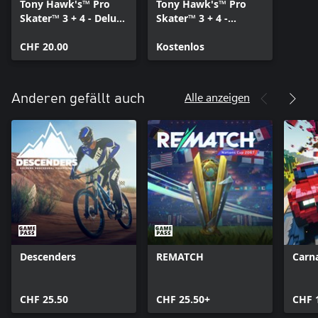
Tony Hawk's™ Pro
Tony Hawk's™ Pro
Skater™ 3 + 4 - Deluxe
Skater™ 3 + 4 -
Edition-Upgrade
Inhaltspaket
CHF 20.00
Kostenlos
Alle anzeigen
Anderen gefällt auch
Descenders
REMATCH
Carna
CHF 25.50
CHF 25.50+
CHF 