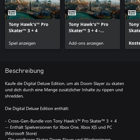
Tony Hawk's™ Pro
Tony Hawk's™ Pro
Tony
Skater™ 3 + 4
Skater™ 3 + 4 -
Skate
Drahtmodell-Tony -
Inha
Spiel anzeigen
Shader
Add-ons anzeigen
Kost
Beschreibung
Kaufe die Digital Deluxe Edition, um als Doom Slayer zu skaten
und dich durch eine Menge zusätzlicher Inhalte zu rippen und
shredden.
Die Digital Deluxe Edition enthält:
- Cross-Gen-Bundle von Tony Hawk's™ Pro Skater™ 3 + 4
-- Enthält Spielversionen für Xbox One, Xbox X|S und PC
(Microsoft Store)
- Die spielbaren Skater Doom Slayer und Wiedergänger