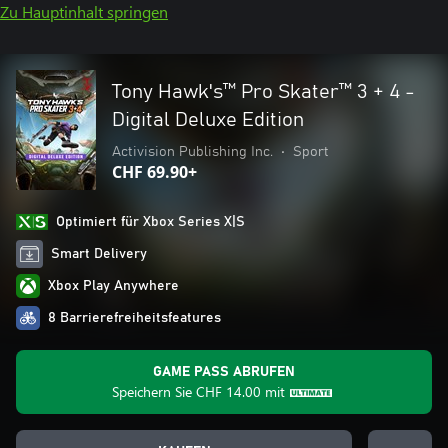
Zu Hauptinhalt springen
Tony Hawk's™ Pro Skater™ 3 + 4 -
Digital Deluxe Edition
Activision Publishing Inc.
•
Sport
CHF 69.90+
Optimiert für Xbox Series X|S
Smart Delivery
Xbox Play Anywhere
8 Barrierefreiheitsfeatures
GAME PASS ABRUFEN
Speichern Sie
CHF 14.00
mit