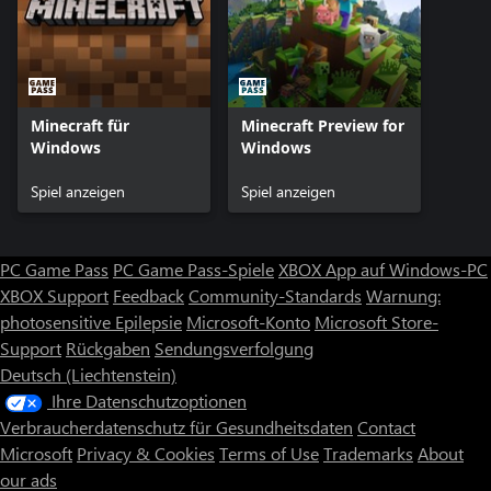
Minecraft für
Minecraft Preview for
Windows
Windows
Spiel anzeigen
Spiel anzeigen
PC Game Pass
PC Game Pass-Spiele
XBOX App auf Windows-PC
XBOX Support
Feedback
Community-Standards
Warnung:
photosensitive Epilepsie
Microsoft-Konto
Microsoft Store-
Support
Rückgaben
Sendungsverfolgung
Deutsch (Liechtenstein)
Ihre Datenschutzoptionen
Verbraucherdatenschutz für Gesundheitsdaten
Contact
Microsoft
Privacy & Cookies
Terms of Use
Trademarks
About
our ads