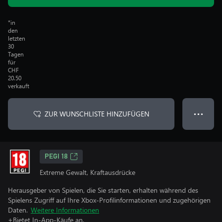
*in
den
letzten
30
Tagen
für
CHF
20.50
verkauft
ZUR WUNSCHLISTE HINZUFÜGEN
● ● ●
PEGI 18
Extreme Gewalt, Kraftausdrücke
Herausgeber von Spielen, die Sie starten, erhalten während des
Spielens Zugriff auf Ihre Xbox-Profilinformationen und zugehörigen
Daten.
Weitere Informationen
+Bietet In-App-Käufe an.