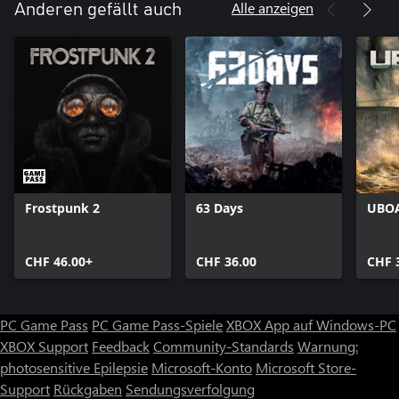
Alle anzeigen
Anderen gefällt auch
Frostpunk 2
63 Days
UBO
CHF 46.00+
CHF 36.00
CHF 
PC Game Pass
PC Game Pass-Spiele
XBOX App auf Windows-PC
XBOX Support
Feedback
Community-Standards
Warnung:
photosensitive Epilepsie
Microsoft-Konto
Microsoft Store-
Support
Rückgaben
Sendungsverfolgung