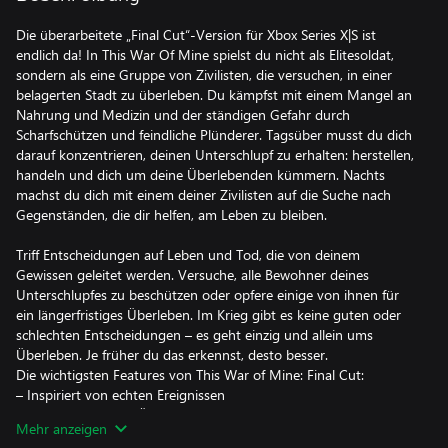
Die überarbeitete „Final Cut“-Version für Xbox Series X|S ist
endlich da! In This War Of Mine spielst du nicht als Elitesoldat,
sondern als eine Gruppe von Zivilisten, die versuchen, in einer
belagerten Stadt zu überleben. Du kämpfst mit einem Mangel an
Nahrung und Medizin und der ständigen Gefahr durch
Scharfschützen und feindliche Plünderer. Tagsüber musst du dich
darauf konzentrieren, deinen Unterschlupf zu erhalten: herstellen,
handeln und dich um deine Überlebenden kümmern. Nachts
machst du dich mit einem deiner Zivilisten auf die Suche nach
Gegenständen, die dir helfen, am Leben zu bleiben.
Triff Entscheidungen auf Leben und Tod, die von deinem
Gewissen geleitet werden. Versuche, alle Bewohner deines
Unterschlupfes zu beschützen oder opfere einige von ihnen für
ein längerfristiges Überleben. Im Krieg gibt es keine guten oder
schlechten Entscheidungen – es geht einzig und allein ums
Überleben. Je früher du das erkennst, desto besser.
Die wichtigsten Features von This War of Mine: Final Cut:
– Inspiriert von echten Ereignissen
– Kontrolliere deine Überlebenden und verwalte deinen
Mehr anzeigen
Unterschlupf