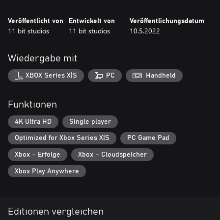
– Stelle Waffen, Alkohol, Betten und Öfen her – alles, was dir
beim Überleben hilft
Veröffentlicht von
Entwickelt von
Veröffentlichungsdatum
– Triff Entscheidungen – eine oftmals gnadenlose und emotional
11 bit studios
11 bit studios
10.5.2022
schwierige Erfahrung
– Zufällige Welten und Charaktere bei jedem neuen Spiel
– Ästhetik im Holzkohle-Stil, die die Thematik des Spiels perfekt
Wiedergabe mit
ergänzt
– Alle Updates und kostenlosen Erweiterungen sind im Final Cut
XBOX Series X|S
PC
Handheld
enthalten
Funktionen
4K Ultra HD
Single player
Optimized for Xbox Series X|S
PC Game Pad
Xbox – Erfolge
Xbox – Cloudspeicher
Xbox Play Anywhere
Editionen vergleichen