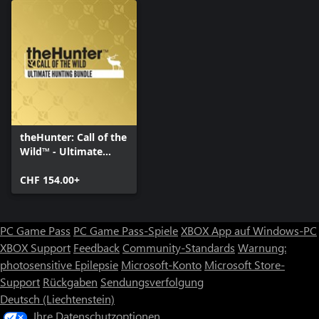
theHunter: Call of the
Wild™ - Ultimate
Hunting Bundle
CHF 154.00+
PC Game Pass
PC Game Pass-Spiele
XBOX App auf Windows-PC
XBOX Support
Feedback
Community-Standards
Warnung:
photosensitive Epilepsie
Microsoft-Konto
Microsoft Store-
Support
Rückgaben
Sendungsverfolgung
Deutsch (Liechtenstein)
Ihre Datenschutzoptionen