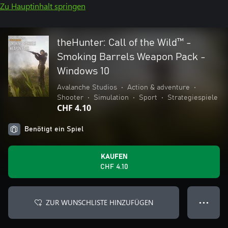
Zu Hauptinhalt springen
theHunter: Call of the Wild™ -
Smoking Barrels Weapon Pack -
Windows 10
Avalanche Studios
•
Action & adventure
•
Shooter
•
Simulation
•
Sport
•
Strategiespiele
CHF 4.10
Benötigt ein Spiel
KAUFEN
CHF 4.10
ZUR WUNSCHLISTE HINZUFÜGEN
● ● ●