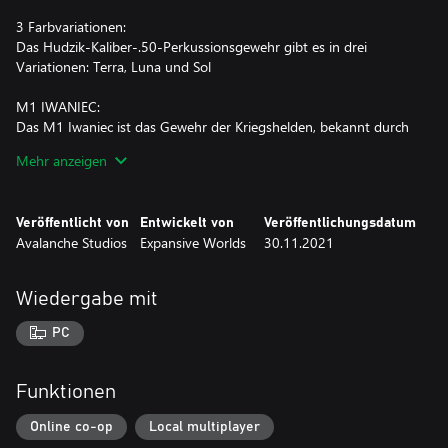
3 Farbvariationen:
Das Hudzik-Kaliber-.50-Perkussionsgewehr gibt es in drei
Variationen: Terra, Luna und Sol
M1 IWANIEC:
Das M1 Iwaniec ist das Gewehr der Kriegshelden, bekannt durch
sein charakteristisches "Ping" beim Auswerfen des Mannlicher-
Mehr anzeigen
Laderahmens. Diese zuverlässige, gut ausbalancierte und
halbautomatische Waffe ist ein absoluter Alleskönner, der sich in
den Händen von Soldaten, Zielschießern und Jägern
Veröffentlicht von
Entwickelt von
Veröffentlichungsdatum
gleichermaßen bewährt hat. Pass nur auf, dass du dir beim
Avalanche Studios
Expansive Worlds
30.11.2021
Nachladen nicht den Daumen einklemmst!
3 Farbvariationen:
Wiedergabe mit
Das M1 Iwaniec gibt es in drei Variationen: Veteran, Reserve und
Collection
PC
MILLER-MODELL 1891:
Diese äußerst robuste Unterhebelrepetierschrotflinte steht in der
Funktionen
Tradition der Waffe, mit der der Westen erobert wurde, und
bietet mit ihren Kaliber-10-Messinggeschossen eine
Online co-op
Local multiplayer
unvergleichliche Durchschlagskraft. Dank des größten Kalibers