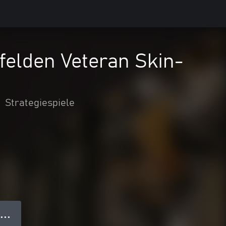
hfelden Veteran Skin-
•
Strategiespiele
● ● ●