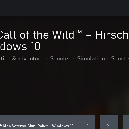
Call of the Wild™ – Hirsc
ndows 10
tion & adventure
•
Shooter
•
Simulation
•
Sport
hfelden Veteran Skin-Paket - Windows 10