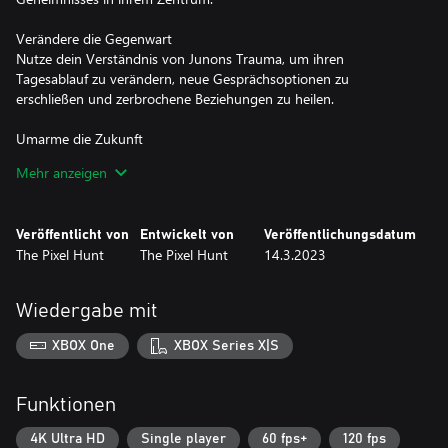
Verändere die Gegenwart
Nutze dein Verständnis von Junons Trauma, um ihren
Tagesablauf zu verändern, neue Gesprächsoptionen zu
erschließen und zerbrochene Beziehungen zu heilen.
Umarme die Zukunft
Wenn du ganz unten bist, kann es nur noch aufwärts gehen. Hilf
Mehr anzeigen
Junon, ihren Frieden mit sich selbst zu finden und den Humor,
die Schönheit und die Hoffnung zu entdecken, die selbst an den
trostlosesten Tagen des Lebens vorhanden sind.
Veröffentlicht von
Entwickelt von
Veröffentlichungsdatum
The Pixel Hunt
The Pixel Hunt
14.3.2023
Wiedergabe mit
XBOX One
XBOX Series X|S
Funktionen
4K Ultra HD
Single player
60 fps+
120 fps