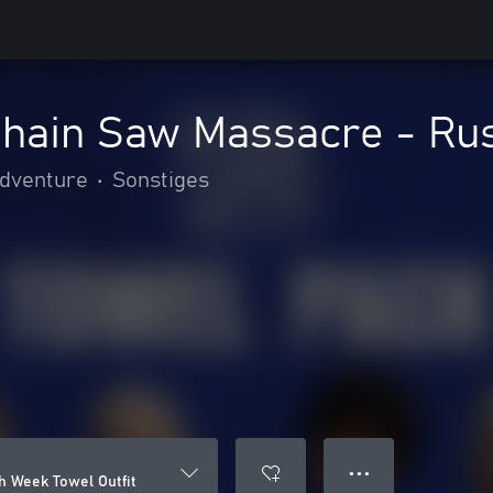
Chain Saw Massacre - Rus
adventure
•
Sonstiges
● ● ●
h Week Towel Outfit