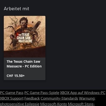
Arbeitet mit
The Texas Chain Saw
Massacre - PC Edition
CHF 15.50+
PC Game Pass
PC Game Pass-Spiele
XBOX App auf Windows-PC
XBOX Support
Feedback
Community-Standards
Warnung:
photosensitive Epilepsie
Microsoft-Konto
Microsoft Store-