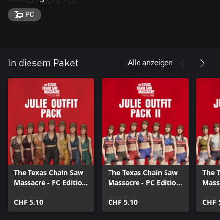
PC
Alle anzeigen
In diesem Paket
The Texas Chain Saw
The Texas Chain Saw
The 
Massacre - PC Edition
Massacre - PC Edition
Massa
- Julie Outfit Pack
- Julie Outfit Pack 2
- Jul
CHF 5.10
CHF 5.10
CHF 