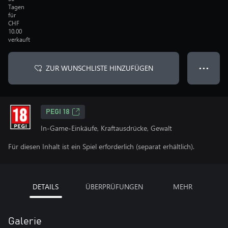
Tagen
für
CHF
10.00
verkauft
ZUR WUNSCHLISTE HINZUFÜGEN
● ● ●
PEGI 18
In-Game-Einkäufe, Kraftausdrücke, Gewalt
Für diesen Inhalt ist ein Spiel erforderlich (separat erhältlich).
DETAILS
ÜBERPRÜFUNGEN
MEHR
Galerie