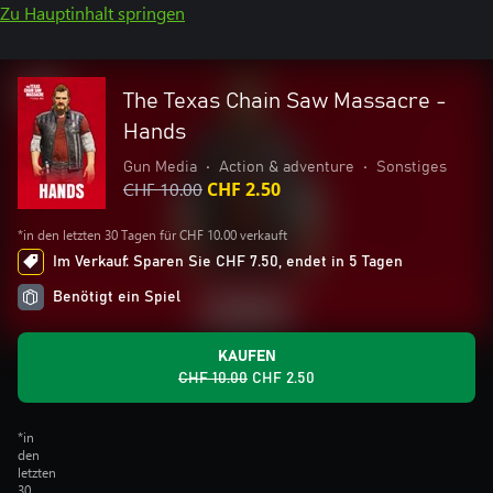
Zu Hauptinhalt springen
The Texas Chain Saw Massacre -
Hands
Gun Media
•
Action & adventure
•
Sonstiges
CHF 10.00
CHF 2.50
*in den letzten 30 Tagen für CHF 10.00 verkauft
Im Verkauf: Sparen Sie CHF 7.50, endet in 5 Tagen
Benötigt ein Spiel
KAUFEN
CHF 10.00
CHF 2.50
*in
den
letzten
30