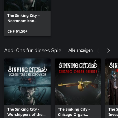
The Sinking City –
Necronomicon
Edition
CHF 61.50+
Alle anzeigen
Add-Ons für dieses Spiel
The Sinking City -
The Sinking City -
The S
Worshippers of the
Chicago Organ
Inves