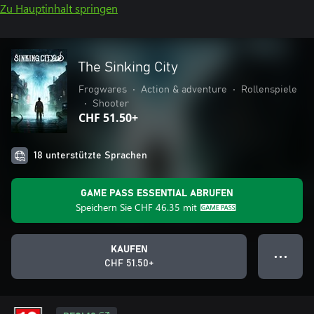
Zu Hauptinhalt springen
The Sinking City
Frogwares
•
Action & adventure
•
Rollenspiele
•
Shooter
CHF 51.50+
18 unterstützte Sprachen
GAME PASS ESSENTIAL ABRUFEN
Speichern Sie
CHF 46.35
mit
KAUFEN
● ● ●
CHF 51.50+