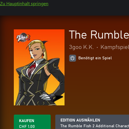
Zu Hauptinhalt springen
The Rumble 
3goo K.K.
•
Kampfspie
Benötigt ein Spiel
EDITION AUSWÄHLEN
KAUFEN
The Rumble Fish 2 Additional Charact
CHF 1.00