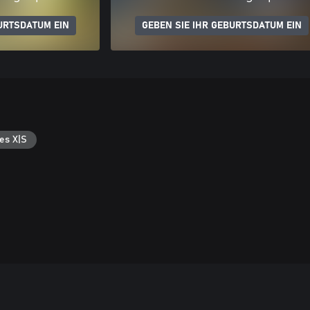
URTSDATUM EIN
GEBEN SIE IHR GEBURTSDATUM EIN
es X|S