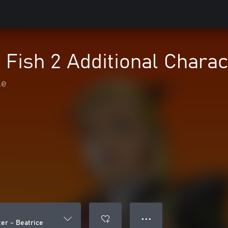
Fish 2 Additional Charac
le
● ● ●
er - Beatrice