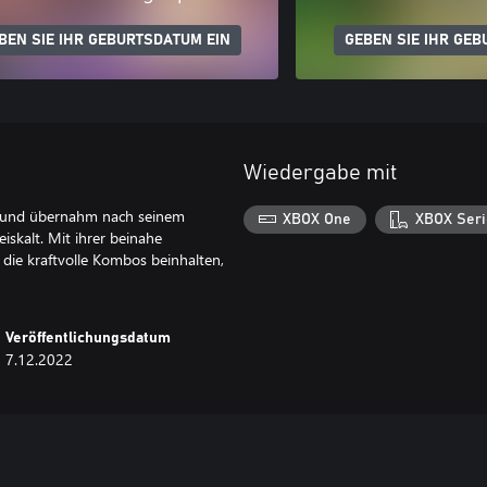
BEN SIE IHR GEBURTSDATUM EIN
GEBEN SIE IHR GEB
Wiedergabe mit
us und übernahm nach seinem
XBOX One
XBOX Seri
iskalt. Mit ihrer beinahe
die kraftvolle Kombos beinhalten,
Veröffentlichungsdatum
7.12.2022