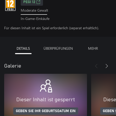
PEGI 12
Moderate Gewalt
In-Game-Einkäufe
Für diesen Inhalt ist ein Spiel erforderlich (separat erhältlich).
DETAILS
ÜBERPRÜFUNGEN
MEHR
Galerie
Dieser Inhalt ist gesperrt
Diese
GEBEN SIE IHR GEBURTSDATUM EIN
GEBEN 