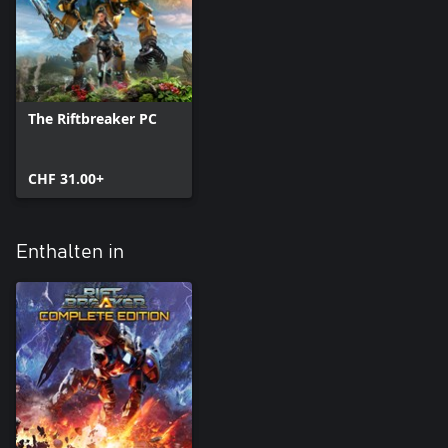
die Inhalte der Erweiterung werden beim Fortschritt im Spiel
verfügbar. Wenn du die Story-Kampagne von The Riftbreaker
bereits abgeschlossen hast, kannst du das Abenteuer dort
fortsetzen, wo du aufgehört hast. Der zusätzliche Teil der Story
wird sofort freigeschaltet und lässt dich den neuen Teil der Welt
ohne Verzögerung erkunden.
The Riftbreaker PC
CHF 31.00+
Enthalten in