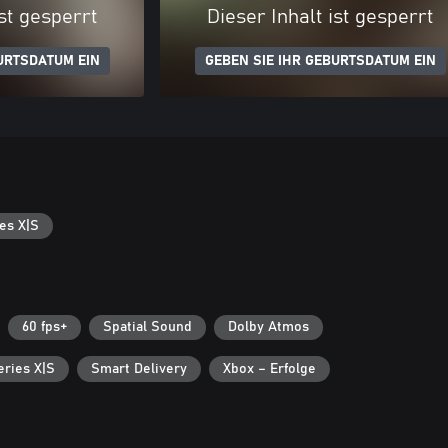
ist gesperrt
Dieser Inhalt ist gesperrt
URTSDATUM EIN
GEBEN SIE IHR GEBURTSDATUM EIN
es X|S
60 fps+
Spatial Sound
Dolby Atmos
eries X|S
Smart Delivery
Xbox – Erfolge