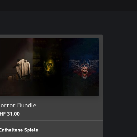
orror Bundle
HF 31.00
Enthaltene Spiele