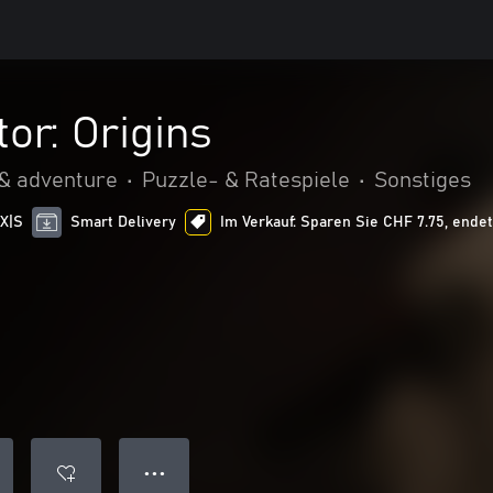
or: Origins
 & adventure
•
Puzzle- & Ratespiele
•
Sonstiges
 X|S
Smart Delivery
Im Verkauf: Sparen Sie CHF 7.75, endet
● ● ●