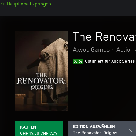
Zu Hauptinhalt springen
The Renovat
Axyos Games
•
Action
Optimiert für Xbox Series
EDITION AUSWÄHLEN
KAUFEN
The Renovator: Origins
CHF 15.50
CHF 7.75