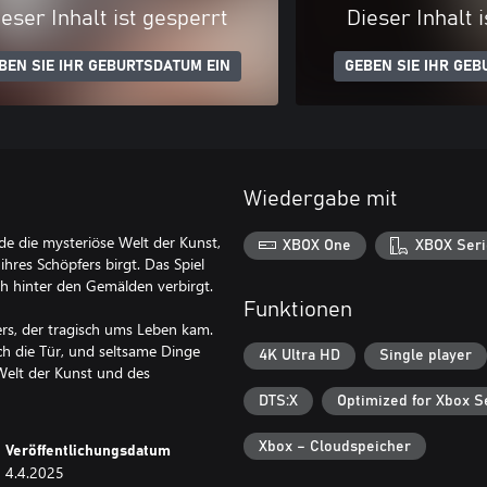
eser Inhalt ist gesperrt
Dieser Inhalt 
BEN SIE IHR GEBURTSDATUM EIN
GEBEN SIE IHR GEB
Wiedergabe mit
nde die mysteriöse Welt der Kunst,
XBOX One
XBOX Seri
ihres Schöpfers birgt. Das Spiel
ch hinter den Gemälden verbirgt.
Funktionen
rs, der tragisch ums Leben kam.
ch die Tür, und seltsame Dinge
4K Ultra HD
Single player
Welt der Kunst und des
DTS:X
Optimized for Xbox S
Xbox – Cloudspeicher
Veröffentlichungsdatum
4.4.2025