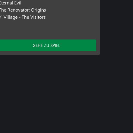
Eternal Evil
The Renovator: Origins
Y. Village - The Visitors
GEHE ZU SPIEL