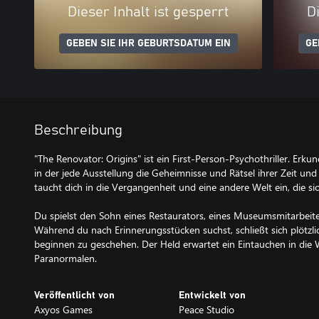
Dieser Inhalt ist gesperrt
Di
GEBEN SIE IHR GEBURTSDATUM EIN
GE
Beschreibung
"The Renovator: Origins" ist ein First-Person-Psychothriller. Erku
in der jede Ausstellung die Geheimnisse und Rätsel ihrer Zeit und 
taucht dich in die Vergangenheit und eine andere Welt ein, die si
Du spielst den Sohn eines Restaurators, eines Museumsmitarbeite
Während du nach Erinnerungsstücken suchst, schließt sich plötzli
beginnen zu geschehen. Der Held erwartet ein Eintauchen in die 
Paranormalen.
Veröffentlicht von
Entwickelt von
Axyos Games
Peace Studio