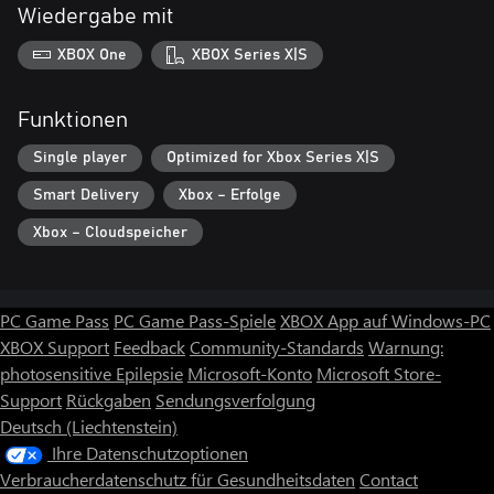
Wiedergabe mit
XBOX One
XBOX Series X|S
Funktionen
Single player
Optimized for Xbox Series X|S
Smart Delivery
Xbox – Erfolge
Xbox – Cloudspeicher
PC Game Pass
PC Game Pass-Spiele
XBOX App auf Windows-PC
XBOX Support
Feedback
Community-Standards
Warnung:
photosensitive Epilepsie
Microsoft-Konto
Microsoft Store-
Support
Rückgaben
Sendungsverfolgung
Deutsch (Liechtenstein)
Ihre Datenschutzoptionen
Verbraucherdatenschutz für Gesundheitsdaten
Contact