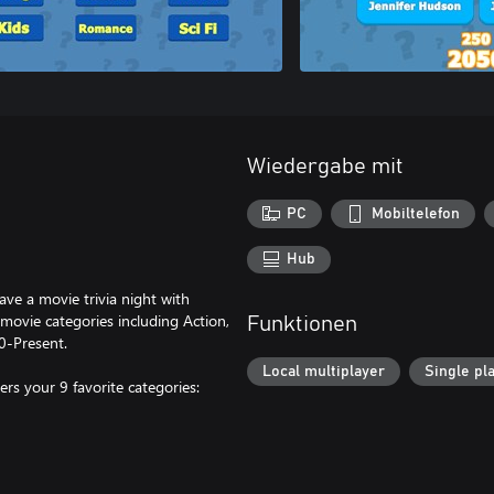
Wiedergabe mit
PC
Mobiltelefon
Hub
ve a movie trivia night with
movie categories including Action,
Funktionen
0-Present.
Local multiplayer
Single pl
rs your 9 favorite categories: