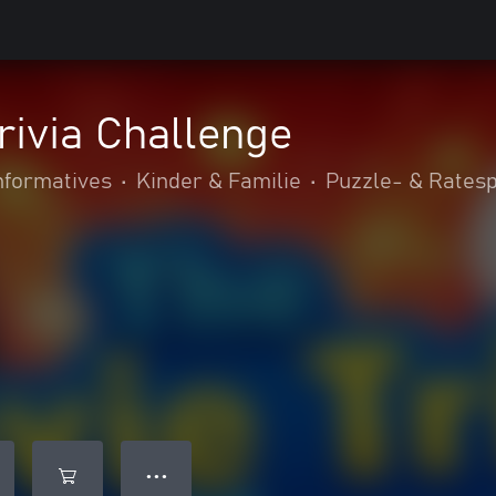
rivia Challenge
nformatives
•
Kinder & Familie
•
Puzzle- & Ratesp
● ● ●