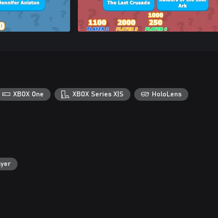
XBOX One
XBOX Series X|S
HoloLens
ayer