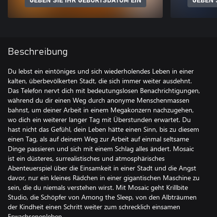
GEBEN SIE IHR GEBURTSDATUM EIN
GEBEN 
Beschreibung
Du lebst ein eintöniges und sich wiederholendes Leben in einer
kalten, überbevölkerten Stadt, die sich immer weiter ausdehnt.
Das Telefon nervt dich mit bedeutungslosen Benachrichtigungen,
während du dir einen Weg durch anonyme Menschenmassen
bahnst, um deiner Arbeit in einem Megakonzern nachzugehen,
wo dich ein weiterer langer Tag mit Überstunden erwartet. Du
hast nicht das Gefühl, dein Leben hätte einen Sinn, bis zu diesem
einen Tag, als auf deinem Weg zur Arbeit auf einmal seltsame
Dinge passieren und sich mit einem Schlag alles ändert. Mosaic
ist ein düsteres, surrealistisches und atmosphärisches
Abenteuerspiel über die Einsamkeit in einer Stadt und die Angst
davor, nur ein kleines Rädchen in einer gigantischen Maschine zu
sein, die du niemals verstehen wirst. Mit Mosaic geht Krillbite
Studio, die Schöpfer von Among the Sleep, von den Albträumen
der Kindheit einen Schritt weiter zum schrecklich einsamen
Erwachsenenleben.