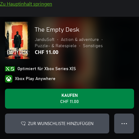
Zu Hauptinhalt springen
The Empty Desk
JanduSoft
•
Action & adventure
•
Puzzle- & Ratespiele
•
Sonstiges
CHF 11.00
Optimiert für Xbox Series X|S
Xbox Play Anywhere
KAUFEN
CHF 11.00
ZUR WUNSCHLISTE HINZUFÜGEN
● ● ●