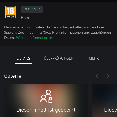
PEGI 16
Horror
Herausgeber von Spielen, die Sie starten, erhalten während des
Spielens Zugriff auf Ihre Xbox-Profilinformationen und zugehörigen
Daten.
Weitere Informationen
DETAILS
ÜBERPRÜFUNGEN
MEHR
Galerie
Dieser Inhalt ist gesperrt
Diese