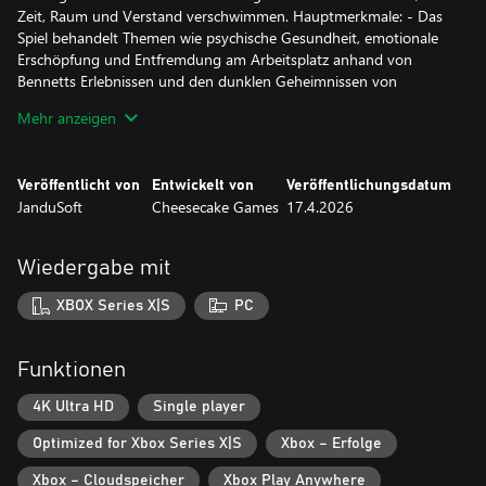
Zeit, Raum und Verstand verschwimmen. Hauptmerkmale: - Das
Spiel behandelt Themen wie psychische Gesundheit, emotionale
Erschöpfung und Entfremdung am Arbeitsplatz anhand von
Bennetts Erlebnissen und den dunklen Geheimnissen von
Blackthorn. - Die Büros von Blackthorn & Co. sind eine sich
Mehr anzeigen
ständig verändernde, desorientierende Umgebung, in der die
Realität verzerrt wird und jeder Schritt neue Bedrohungen und
Geheimnisse offenbart. - Nutzen Sie Ihre detektivische Intuition,
Veröffentlicht von
Entwickelt von
Veröffentlichungsdatum
um Tatorte zu untersuchen, Hinweise aufzudecken und Ereignisse
JanduSoft
Cheesecake Games
17.4.2026
zu rekonstruieren, ohne Angst haben zu müssen, festzustecken. -
Spielen Sie auf Ihre Weise: Aktivieren oder deaktivieren Sie die
Schreckmomente für ein individuelles Spielerlebnis.
Wiedergabe mit
XBOX Series X|S
PC
Funktionen
4K Ultra HD
Single player
Optimized for Xbox Series X|S
Xbox – Erfolge
Xbox – Cloudspeicher
Xbox Play Anywhere