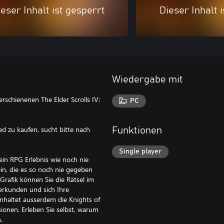
eser Inhalt ist gesperrt
Dieser Inhalt 
Wiedergabe mit
schienenen The Elder Scrolls IV:
PC
d zu kaufen, sucht bitte nach
Funktionen
Single player
n ein RPG Erlebnis wie noch nie
ein, die es so noch nie gegeben
 Grafik können Sie die Rätsel im
 erkunden und sich Ihre
inhaltet ausserdem die Knights of
sionen. Erleben Sie selbst, warum
.