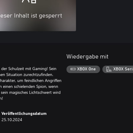
eser Inhalt ist gesperrt
Wiedergabe mit
 der Schulzeit mit Gaming! Sein
XBOX One
XBOX Seri
chen Situation zurechtzufinden.
harakter, um feindlichen Angriffen
an einen schielenden Spion, wenn
, sein magisches Lichtschwert wird
n!
Veröffentlichungsdatum
25.10.2024