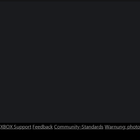
XBOX Support
Feedback
Community-Standards
Warnung: photos