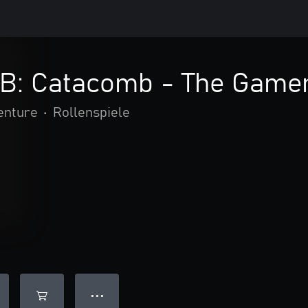
B: Catacomb - The Game
enture
•
Rollenspiele
● ● ●