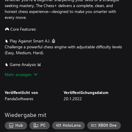
seeking mastery, The Chess+ delivers a complete, clean, and
honest chess experience—designed to make you smarter with
every move.
🎮 Core Features:
♞ Play Against Smart A.I. 🤖
Challenge a powerful chess engine with adjustable difficulty levels
(Easy, Medium, Hard).
♞ Game Analysis 📊
Review your games to spot mistakes, missed tactics, and improve
Mehr anzeigen
decision-making.
♞ Board Editor 🛠️
Veröffentlicht von
Veröffentlichungsdatum
Set up custom positions or create your own puzzles for deep
PandaSoftwares
20.1.2022
tactical training.
♞ Local Multiplayer 🤝
Wiedergabe mit
Play with friends or family on the same device—classic fun, zero
lag.
Hub
PC
HoloLens
XBOX One