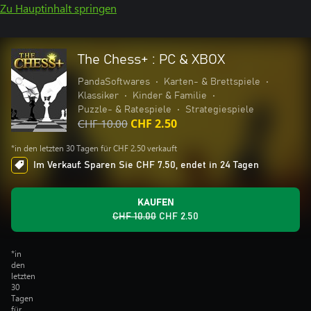
Zu Hauptinhalt springen
The Chess+ : PC & XBOX
PandaSoftwares
•
Karten- & Brettspiele
•
Klassiker
•
Kinder & Familie
•
Puzzle- & Ratespiele
•
Strategiespiele
CHF 10.00
CHF 2.50
*in den letzten 30 Tagen für CHF 2.50 verkauft
Im Verkauf: Sparen Sie CHF 7.50, endet in 24 Tagen
KAUFEN
CHF 10.00
CHF 2.50
*in
den
letzten
30
Tagen
für