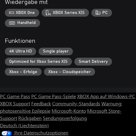
Wiedergabe mit
XBOX One
XBOX Series X|S
PC
Handheld
Funktionen
4K Ultra HD
Single player
Optimized for Xbox Series X|S
Smart Delivery
Xbox – Erfolge
Xbox – Cloudspeicher
PC Game Pass
PC Game Pass-Spiele
XBOX App auf Windows-PC
XBOX Support
Feedback
Community-Standards
Warnung:
photosensitive Epilepsie
Microsoft-Konto
Microsoft Store-
Support
Rückgaben
Sendungsverfolgung
Deutsch (Liechtenstein)
Ihre Datenschutzoptionen