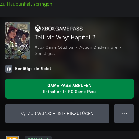
Zu Hauptinhalt springen
Tell Me Why: Kapitel 2
Xbox Game Studios
•
Action & adventure
•
Sonstiges
Benötigt ein Spiel
GAME PASS ABRUFEN
Enthalten in PC Game Pass
ZUR WUNSCHLISTE HINZUFÜGEN
● ● ●