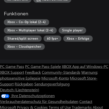
Funktionen
Xbox – Co-Op lokal (2-4)
Xbox – Multiplayer lokal (2-4)
Single player
Shared/split screen
60 fps+
Xbox – Erfolge
Xbox – Cloudspeicher
PC Game Pass
PC Game Pass-Spiele
XBOX App auf Windows-PC
XBOX Support
Feedback
Community-Standards
Warnung:
photosensitive Epilepsie
Microsoft-Konto
Microsoft Store-
Support
Rückgaben
Sendungsverfolgung
Deutsch (Liechtenstein)
Ihre Datenschutzoptionen
Verbraucherdatenschutz für Gesundheitsdaten
Contact
Microsoft
Privacy & Cookies
Terms of Use
Trademarks
About