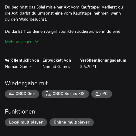
Du beginnst das Spiel mit einer Axt vom Kaufstapel. Verlierst du
die Axt, darfst du umsonst eine vom Kaufstapel nehmen, wenn
du den Wald besuchst.
Du darfst 1 zu deinen Angriffspunkten addieren, wenn du eine
Waffe nutzt, die das Wort 'Axt' im Namen trägt.
Mehr anzeigen
Immer wenn du auf den Wald kommst, darfst du 2
Abenteuerkarten ziehen statt 1. Du musst aber beide Karten
erkunden.
Veröffentlicht von
Entwickelt von
Veröffentlichungsdatum
Nomad Games
Nomad Games
3.6.2021
Befindet sich bereits eine Karte auf dem Wald, wenn du dort
ankommst, darfst du eine 2. Karte ziehen. Du musst aber beide
Karten erkunden.
Wiedergabe mit
Du darfst im Wald 1 zu deiner Augenzahl addieren.
XBOX One
XBOX Series X|S
PC
Tiere werden dich nicht angreifen, du kannst sie jedoch angreifen.
Funktionen
Local multiplayer
Online multiplayer