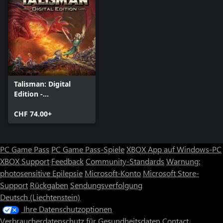
Talisman: Digital
Edition -
Prachtausgabe
CHF 74.00+
PC Game Pass
PC Game Pass-Spiele
XBOX App auf Windows-PC
XBOX Support
Feedback
Community-Standards
Warnung:
photosensitive Epilepsie
Microsoft-Konto
Microsoft Store-
Support
Rückgaben
Sendungsverfolgung
Deutsch (Liechtenstein)
Ihre Datenschutzoptionen
Verbraucherdatenschutz für Gesundheitsdaten
Contact