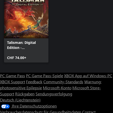
Talisman: Digital
Edition -
Prachtausgabe
CHF 74.00+
PC Game Pass
PC Game Pass-Spiele
XBOX App auf Windows-PC
XBOX Support
Feedback
Community-Standards
Warnung:
photosensitive Epilepsie
Microsoft-Konto
Microsoft Store-
Support
Rückgaben
Sendungsverfolgung
Deutsch (Liechtenstein)
Ihre Datenschutzoptionen
Verbraucherdatenschutz für Gesundheitsdaten
Contact