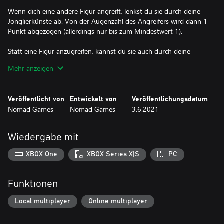
Wenn dich eine andere Figur angreift, lenkst du sie durch deine
Jonglierkünste ab. Von der Augenzahl des Angreifers wird dann 1
Punkt abgezogen (allerdings nur bis zum Mindestwert 1).
Statt eine Figur anzugreifen, kannst du sie auch durch deine
Fertigkeiten beeindrucken und ihr ein Stück Gold abknüpfen.
Mehr anzeigen
Wenn du auf eine Kreatur triffst, kannst du versuchen, sie zu
verwirren. Führ einen Wurf mit einem Würfel aus und füge zur
Veröffentlicht von
Entwickelt von
Veröffentlichungsdatum
Augenzahl deine Schicksalspunkte hinzu. Ist der Gesamtwert
Nomad Games
Nomad Games
3.6.2021
höher als die Stärke oder das Talent der Kreatur, kannst du ihr
ausweichen. Schaffst du es nicht, die Kreatur zu verwirren, musst
du sie ganz normal angreifen.
Wiedergabe mit
Wenn du eine Stadt, die Taverne oder das Dorf besuchst, kannst
XBOX One
XBOX Series X|S
PC
du dort auftreten und dir ein Goldstück verdienen, statt das Feld
zu erkunden.
Funktionen
Wenn du das Schloss besuchst, kannst du deine Lebenspunkte
wieder voll auffüllen.
Local multiplayer
Online multiplayer