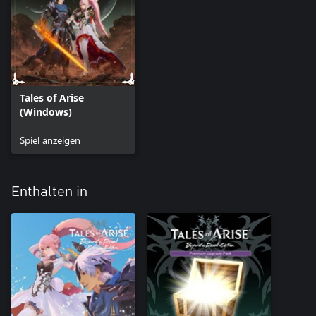
*Diese Inhalte können im Spiel über die Liste ungenutzter DLCs
abgeholt werden.
*Titel werden Charakteren zugewiesen, wenn sie ihr
entsprechendes Kostüm erhalten. Titel lassen dich besondere
Artes über die Fertigkeiten-Matrix erlernen.
*Du kannst dir die Kampfmusik anhören und in den Einstellungen
Tales of Arise
festlegen, welche du bevorzugst.
(Windows)
Spiel anzeigen
Enthalten in