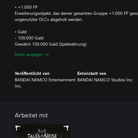
• +1.000 FP
Erweiterungsobjekt, das deiner gesamten Gruppe +1.000 FP gewäh
ungenutzter DLCs abgeholt werden.
• Gald
- 100.000 Gald
Gewährt 100.000 Gald (Spielwährung)
Mehr anzeigen
*Diese Inhalte können im Spiel über die Liste ungenutzter DLCs 
Veröffentlicht von
Entwickelt von
BANDAI NAMCO Entertainment
BANDAI NAMCO Studios Inc.
Inc.
Arbeitet mit