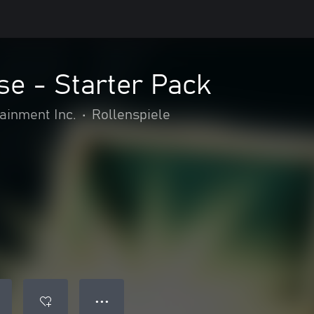
ise - Starter Pack
inment Inc.
•
Rollenspiele
● ● ●