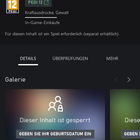
PEGI 12
Kraftausdrücke, Gewalt
In-Game-Einkäufe
Für diesen Inhalt ist ein Spiel erforderlich (separat erhältlich).
DETAILS
ÜBERPRÜFUNGEN
MEHR
Galerie
Dieser Inhalt ist gesperrt
Diese
GEBEN SIE IHR GEBURTSDATUM EIN
GEBEN 