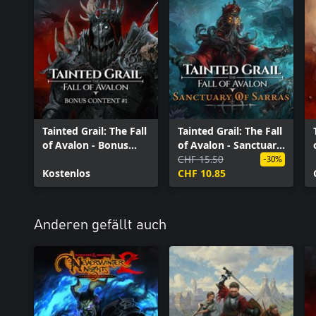
Tainted Grail: The Fall
Tainted Grail: The Fall
of Avalon - Bonus
of Avalon - Sanctuary
Content #1
of Sarras
CHF 15.50
-30%
Kostenlos
CHF 10.85
Anderen gefällt auch