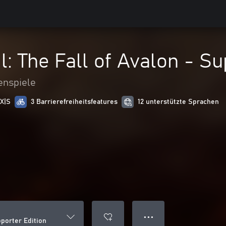
l: The Fall of Avalon - S
enspiele
 X|S
3 Barrierefreiheitsfeatures
12 unterstützte Sprachen
● ● ●
pporter Edition