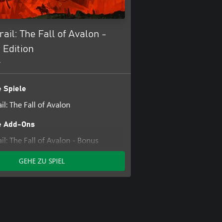
rail: The Fall of Avalon -
 Edition
+
 Spiele
il: The Fall of Avalon
e Add-Ons
il: The Fall of Avalon - Bonus
1
GEHE ZU SPIEL
il: The Fall of Avalon - Sanctuary of
il" The Fall of Avalon - Supporters