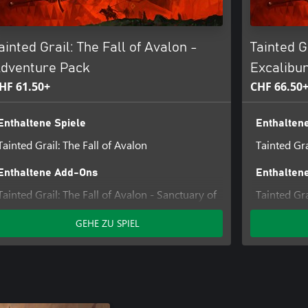
ainted Grail: The Fall of Avalon -
Tainted G
dventure Pack
Excalibur
HF 61.50+
CHF 66.50
Enthaltene Spiele
Enthaltene
Tainted Grail: The Fall of Avalon
Tainted Gra
Enthaltene Add-Ons
Enthalten
Tainted Grail: The Fall of Avalon - Sanctuary of
Tainted Gra
Sarras
Content #
GEHE ZU SPIEL
Tainted Gra
Sarras
Tainted Gra
Pack DLC