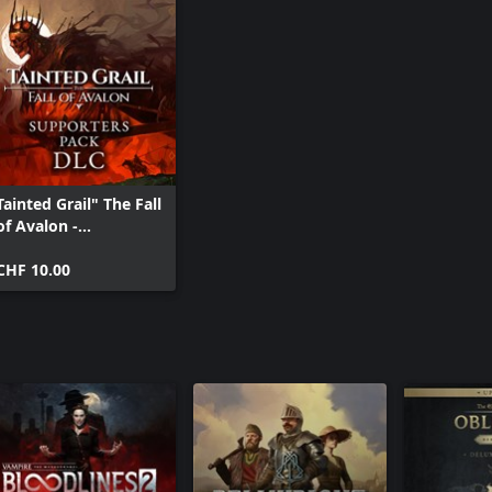
Tainted Grail" The Fall
of Avalon -
Supporters Pack DLC
CHF 10.00