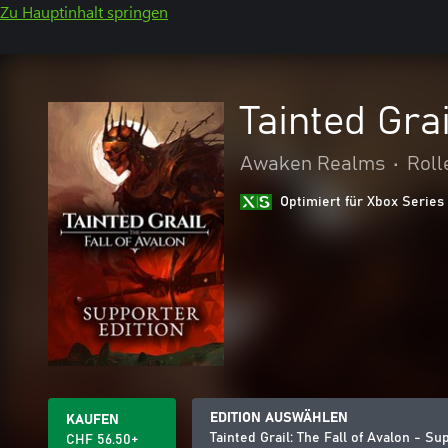
Zu Hauptinhalt springen
Tainted Grai
Awaken Realms
•
Roll
Optimiert für Xbox Series
EDITION AUSWÄHLEN
KAUFEN
Tainted Grail: The Fall of Avalon - Su
CHF 56.50+