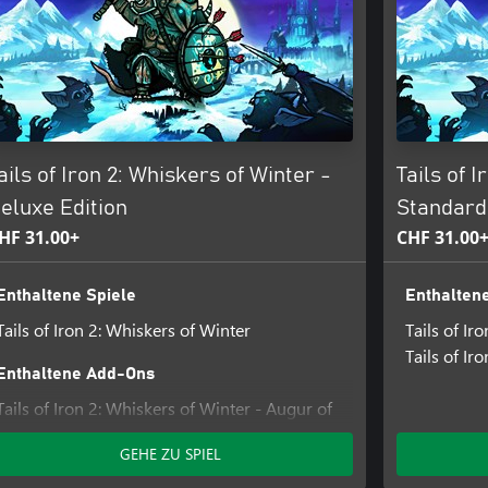
erteidigen. Gründe und verbessere
gere Gegenstände aus der
ette an tödlichen Fallen aus dem
ails of Iron 2: Whiskers of Winter -
Tails of I
 und Eis in einem brandneuen
tern selbst verliehen wurden,
eluxe Edition
Standard
HF 31.00+
CHF 31.00
Enthaltene Spiele
Enthaltene
Tails of Iron 2: Whiskers of Winter
Tails of Iro
Tails of Ir
Enthaltene Add-Ons
Tails of Iron 2: Whiskers of Winter - Augur of
the Draugr Armour Pack
GEHE ZU SPIEL
Tails of Iron 2: Whiskers of Winter - Hair to
the Throne Pack