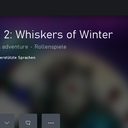
n 2: Whiskers of Winter
& adventure
•
Rollenspiele
terstützte Sprachen
● ● ●