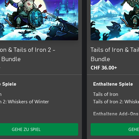
ron & Tails of Iron 2 -
Tails of Iron & Ta
 Bundle
Bundle
+
CHF 36.00+
 Spiele
Enthaltene Spiele
n
Tails of Iron
on 2: Whiskers of Winter
Tails of Iron 2: Whisk
Enthaltene Add-Ons
Crimson Knight DLC
GEHE ZU SPIEL
GEHE
Tails of Iron 2: Whisk
the Draugr Armour P