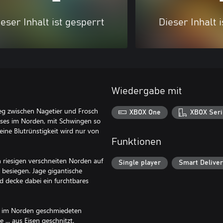
eser Inhalt ist gesperrt
Dieser Inhalt 
Wiedergabe mit
eg zwischen Nagetier und Frosch
XBOX One
XBOX Seri
öses im Norden, mit Schwingen so
eine Blutrünstigkeit wird nur von
Funktionen
n riesigen verschneiten Norden auf
Single player
Smart Delive
 besiegen. Jage gigantische
nd decke dabei ein furchtbares
en im Norden geschmiedeten
 ... aus Eisen geschnitzt.