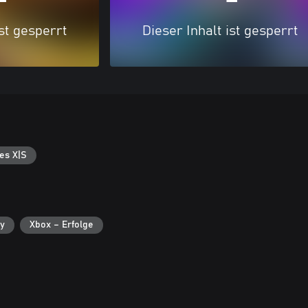
ist gesperrt
Dieser Inhalt ist gesperrt
es X|S
ry
Xbox – Erfolge