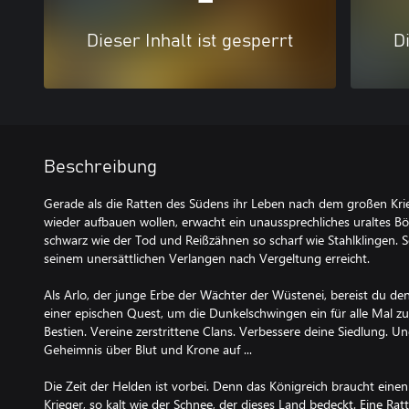
Dieser Inhalt ist gesperrt
Di
Beschreibung
Gerade als die Ratten des Südens ihr Leben nach dem großen Kri
wieder aufbauen wollen, erwacht ein unaussprechliches uraltes B
schwarz wie der Tod und Reißzähnen so scharf wie Stahlklingen. S
seinem unersättlichen Verlangen nach Vergeltung erreicht.
Als Arlo, der junge Erbe der Wächter der Wüstenei, bereist du de
einer epischen Quest, um die Dunkelschwingen ein für alle Mal zu
Bestien. Vereine zerstrittene Clans. Verbessere deine Siedlung. U
Geheimnis über Blut und Krone auf ...
Die Zeit der Helden ist vorbei. Denn das Königreich braucht ein
Krieger, so kalt wie der Schnee, der dieses Land bedeckt. Eine Ratte