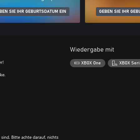
BEN SIE IHR GEBURTSDATUM EIN
GEBEN SIE IHR GEB
Wiedergabe mit
r!
XBOX One
XBOX Seri
ke.
 sind. Bitte achte darauf, nichts