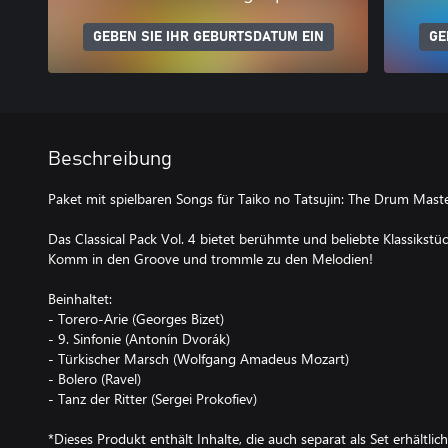
GEBEN SIE IHR GEBURTSDATUM EIN
GE
Beschreibung
Paket mit spielbaren Songs für Taiko no Tatsujin: The Drum Maste
Das Classical Pack Vol. 4 bietet berühmte und beliebte Klassikstüc
Komm in den Groove und trommle zu den Melodien!
Beinhaltet:
- Torero-Arie (Georges Bizet)
- 9. Sinfonie (Antonín Dvorák)
- Türkischer Marsch (Wolfgang Amadeus Mozart)
- Bolero (Ravel)
- Tanz der Ritter (Sergei Prokofiev)
*Dieses Produkt enthält Inhalte, die auch separat als Set erhältlich