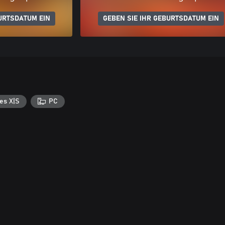
URTSDATUM EIN
GEBEN SIE IHR GEBURTSDATUM EIN
es X|S
PC