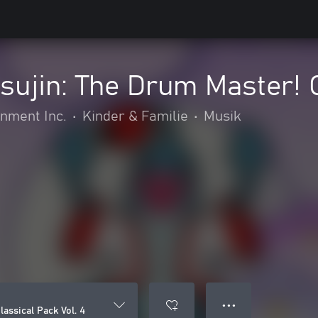
tsujin: The Drum Master! 
nment Inc.
•
Kinder & Familie
•
Musik
● ● ●
lassical Pack Vol. 4