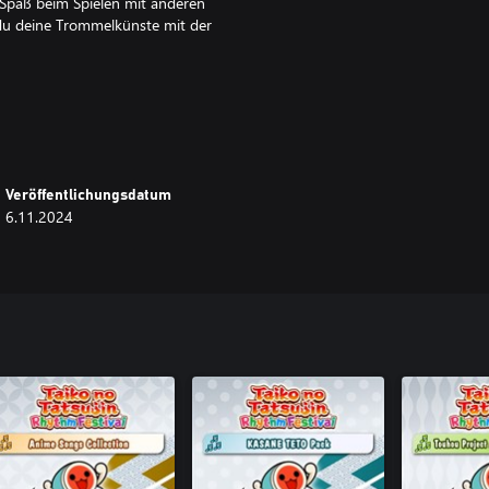
 Spaß beim Spielen mit anderen
du deine Trommelkünste mit der
ines Gegners zu besiegen und dir
Veröffentlichungsdatum
u absolvieren!
6.11.2024
ennen! Meistere mehrere
e!
n Taiko-Modus und Großer
!