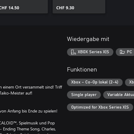
Pops Collection
Vocaloid™ Songs
CHF 14.50
Collection
CHF 9.30
Wiedergabe mit
XBOX Series X|S
PC
Funktionen
Xbox – Co-Op lokal (2-4)
Xb
 einem Ort versammelt sind! Triff
aiko-Meister auf!
Single player
Variable Aktu
Optimized for Xbox Series X|S
on Anfang bis Ende zu spielen!
OCALOID™, Spielmusik und Pop
- Ending Theme Song, Charles,