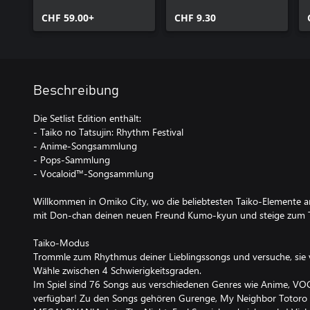
Anime Songs
CHF 59.00+
Collection
CHF 9.30
Beschreibung
Die Setlist Edition enthält:
- Taiko no Tatsujin: Rhythm Festival
- Anime-Songsammlung
- Pops-Sammlung
- Vocaloid™-Songsammlung
Willkommen in Omiko City, wo die beliebtesten Taiko-Elemente an
mit Don-chan deinen neuen Freund Kumo-kyun und steige zum T
Taiko-Modus
Trommle zum Rhythmus deiner Lieblingssongs und versuche, sie v
Wähle zwischen 4 Schwierigkeitsgraden.
Im Spiel sind 76 Songs aus verschiedenen Genres wie Anime, V
verfügbar! Zu den Songs gehören Gurenge, My Neighbor Totoro 