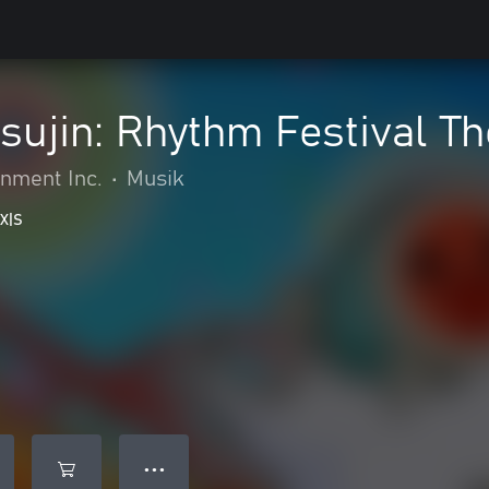
sujin: Rhythm Festival Th
nment Inc.
•
Musik
 X|S
● ● ●