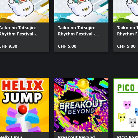
Songs zuzugreifen! Das
Taiko no Tatsujin:
Taiko no Tatsujin:
Taiko no T
Rhythm Festival -
Rhythm Festival -
Rhythm Fe
Anime Songs
KASANE TETO Pack
Touhou Pr
 auch im Taiko Music Pass
Collection
CHF 9.30
CHF 5.00
Arrangem
CHF 5.00
Vol. 1
zu zwei Spielern gespielt werden.
ern gespielt werden. Jeder
ntroller für Xbox Series X|S,
Helix Jump
Breakout Beyond
PICO PAR