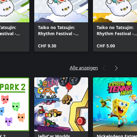
atsujin:
Taiko no Tatsujin:
Taiko no Tatsujin:
stival -
Rhythm Festival -
Rhythm Festival -
oject
Vocaloid™ Songs
Anime Pack Vol. 1
ents Pack
Collection
CHF 9.30
CHF 5.00
Alle anzeigen
K 2
JellyCar Worlds
Nickelodeon Extr