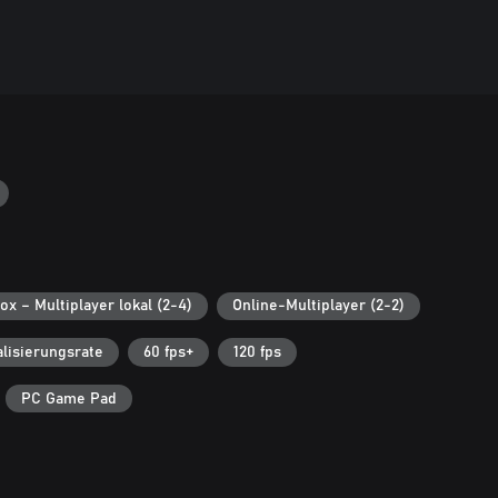
ox – Multiplayer lokal (2-4)
Online-Multiplayer (2-2)
alisierungsrate
60 fps+
120 fps
PC Game Pad