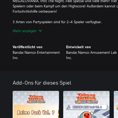
MEGALOVANIA, Into The Night, Feel Special und viele mehr! Viel
Spielern oder beim Kampf um den Highscore! Außerdem kannst 
Fortschrittshilfe verbessern!
3 Arten von Partyspielen sind für 2–4 Spieler verfügbar.
- Großer Trommelspielzeugkrieg
Mehr anzeigen
Spiele zu Liedern und setze Spielzeuge ein, um die Spielzeuge de
den Sieg zu schnappen!
- Don-chan-Band
Veröffentlicht von
Entwickelt von
Arbeitet als Vierergruppen zusammen, um erfolgreiche Konzerte z
Bandai Namco Entertainment
Bandai Namco Amusement Lab
- Lauf!-Ninja-Dojo
Inc.
Inc.
Werde zum Ninja und absolviere mit bis zu 4 anderen Spielern R
Hindernisse und kämpfe um Platz 1!
Online-Partien
- Online-Ranglisten-Partie
Add-Ons für dieses Spiel
Fordere Spieler aus aller Welt heraus und erreiche die Spitzenräng
- Raum-Partie
Spiele ungezwungen mit Freunden und Spielern aus aller Welt i
Trommelspielzeugkrieg!
Ob du allein oder mit Freunden spielst, wir wünschen dir viel Spaß