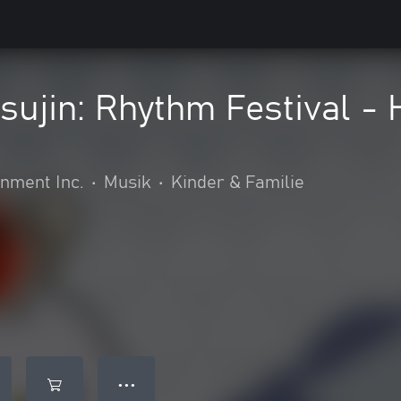
tsujin: Rhythm Festival
nment Inc.
•
Musik
•
Kinder & Familie
● ● ●