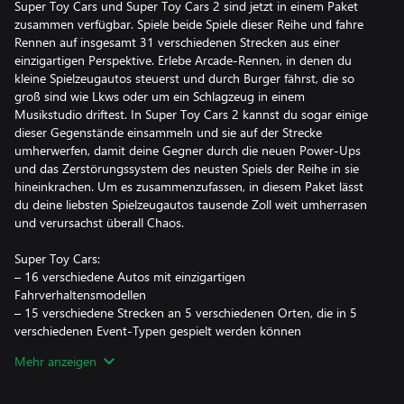
Super Toy Cars und Super Toy Cars 2 sind jetzt in einem Paket
zusammen verfügbar. Spiele beide Spiele dieser Reihe und fahre
Rennen auf insgesamt 31 verschiedenen Strecken aus einer
einzigartigen Perspektive. Erlebe Arcade-Rennen, in denen du
kleine Spielzeugautos steuerst und durch Burger fährst, die so
groß sind wie Lkws oder um ein Schlagzeug in einem
Musikstudio driftest. In Super Toy Cars 2 kannst du sogar einige
dieser Gegenstände einsammeln und sie auf der Strecke
umherwerfen, damit deine Gegner durch die neuen Power-Ups
und das Zerstörungssystem des neusten Spiels der Reihe in sie
hineinkrachen. Um es zusammenzufassen, in diesem Paket lässt
du deine liebsten Spielzeugautos tausende Zoll weit umherrasen
und verursachst überall Chaos.
Super Toy Cars:
– 16 verschiedene Autos mit einzigartigen
Fahrverhaltensmodellen
– 15 verschiedene Strecken an 5 verschiedenen Orten, die in 5
verschiedenen Event-Typen gespielt werden können
– Karrieremodus, der 48 Events beinhaltet
Mehr anzeigen
– Lokaler Mehrspielermodus für bis zu 4 Spieler
Super Toy Cars 2: