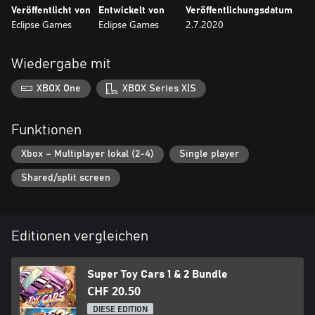
Veröffentlicht von
Entwickelt von
Veröffentlichungsdatum
– 20 verschiedene Autos in 5 verschiedenen Fahrzeugklassen
Eclipse Games
Eclipse Games
2.7.2020
– 16 verschiedene Strecken
– Karrieremodus, in dem du eine Menge verschiedene
Lackierungen für deine Autos freischalten kannst
Wiedergabe mit
– Lokaler Mehrspielermodus für bis zu 2 Spieler
– Hochqualitativer Soundtrack
XBOX One
XBOX Series X|S
Funktionen
Xbox – Multiplayer lokal (2-4)
Single player
Shared/split screen
Editionen vergleichen
Super Toy Cars 1 & 2 Bundle
CHF 20.50
DIESE EDITION