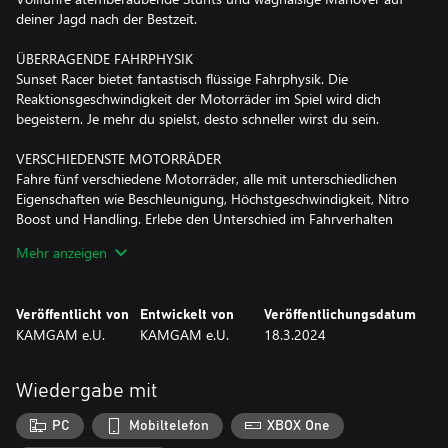
deiner Jagd nach der Bestzeit.
ÜBERRAGENDE FAHRPHYSIK
Sunset Racer bietet fantastisch flüssige Fahrphysik. Die
Reaktionsgeschwindigkeit der Motorräder im Spiel wird dich
begeistern. Je mehr du spielst, desto schneller wirst du sein.
VERSCHIEDENSTE MOTORRÄDER
Fahre fünf verschiedene Motorräder, alle mit unterschiedlichen
Eigenschaften wie Beschleunigung, Höchstgeschwindigkeit, Nitro
Boost und Handling. Erlebe den Unterschied im Fahrverhalten
und hol dir das schnellste Bike!
Mehr anzeigen
AUFREGENDE ACTION ..
.. im Wettkampf mit deinen Freunden.
Veröffentlicht von
Entwickelt von
Veröffentlichungsdatum
Du hast 10 Versuche um deine Bestzeit auf die Strecke zu
KAMGAM e.U.
KAMGAM e.U.
18.3.2024
knallen. Danach kann jeder versuchen dich zu schlagen indem er
gegen deinen "Geist" fährt. Spannende Zielsprints sind damit
vorprogrammiert. Deine Freunde werden es lieben, aber dich und
Wiedergabe mit
deine Bestzeit hassen!
PC
Mobiltelefon
XBOX One
FANTASTISCHE STRECKEN ..