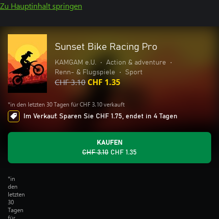
Zu Hauptinhalt springen
Sunset Bike Racing Pro
KAMGAM e.U.
•
Action & adventure
•
Renn- & Flugspiele
•
Sport
CHF 3.10
CHF 1.35
*in den letzten 30 Tagen für CHF 3.10 verkauft
Im Verkauf: Sparen Sie CHF 1.75, endet in 4 Tagen
KAUFEN
CHF 3.10
CHF 1.35
*in
den
letzten
30
Tagen
für